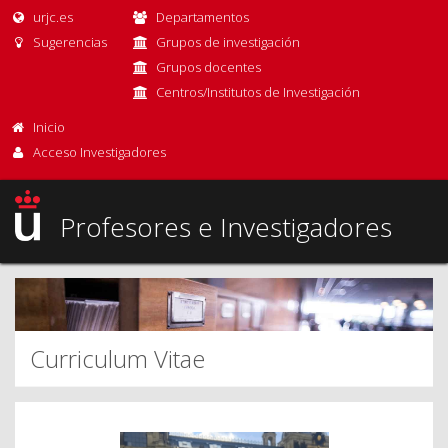
urjc.es
Departamentos
Sugerencias
Grupos de investigación
Grupos docentes
Centros/Institutos de Investigación
Inicio
Acceso Investigadores
Profesores e Investigadores
Curriculum Vitae