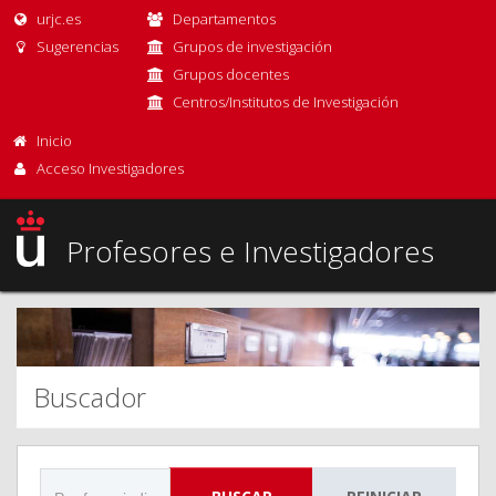
urjc.es
Departamentos
Sugerencias
Grupos de investigación
Grupos docentes
Centros/Institutos de Investigación
Inicio
Acceso Investigadores
Profesores e Investigadores
Buscador