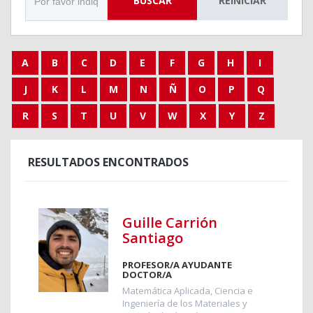
BUSCAR
REINICIAR
A
B
C
D
E
F
G
H
I
J
K
L
M
N
Ñ
O
P
Q
R
S
T
U
V
W
X
Y
Z
RESULTADOS ENCONTRADOS
Guille Carrión
Santiago
PROFESOR/A AYUDANTE
DOCTOR/A
Matemática Aplicada, Ciencia e
Ingeniería de los Materiales y