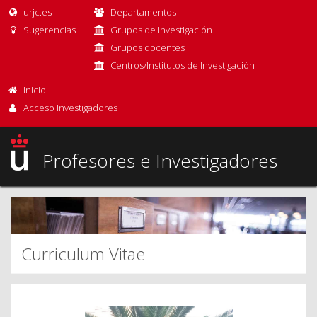
urjc.es
Departamentos
Sugerencias
Grupos de investigación
Grupos docentes
Centros/Institutos de Investigación
Inicio
Acceso Investigadores
Profesores e Investigadores
Curriculum Vitae