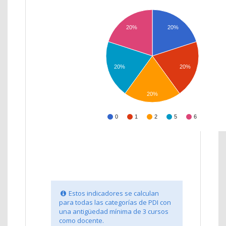
20%
20%
20%
20%
20%
0
1
2
5
6
Estos indicadores se calculan
para todas las categorías de PDI con
una antigüedad mínima de 3 cursos
como docente.