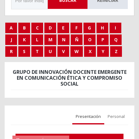
BUSCAR
REINICIAR
A
B
C
D
E
F
G
H
I
J
K
L
M
N
Ñ
O
P
Q
R
S
T
U
V
W
X
Y
Z
GRUPO DE INNOVACIÓN DOCENTE EMERGENTE
EN COMUNICACIÓN ÉTICA Y COMPROMISO
SOCIAL
Presentación
Personal