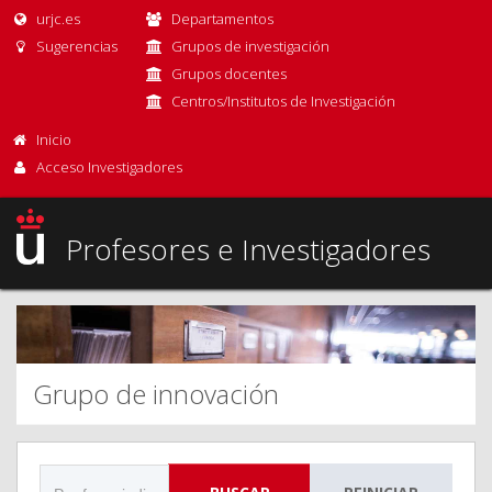
urjc.es
Departamentos
Sugerencias
Grupos de investigación
Grupos docentes
Centros/Institutos de Investigación
Inicio
Acceso Investigadores
Profesores e Investigadores
Grupo de innovación