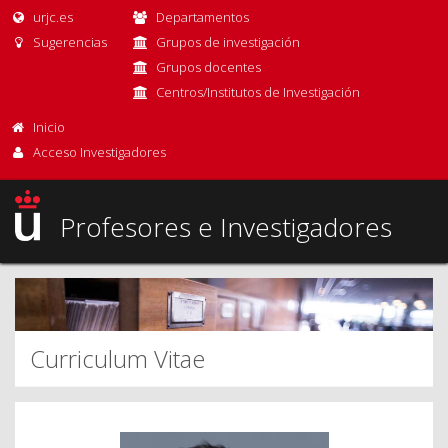
urjc.es
Departamentos
Sugerencias
Grupos de investigación
Grupos docentes
Centros/Institutos de Investigación
Inicio
Acceso Investigadores
Profesores e Investigadores
Curriculum Vitae