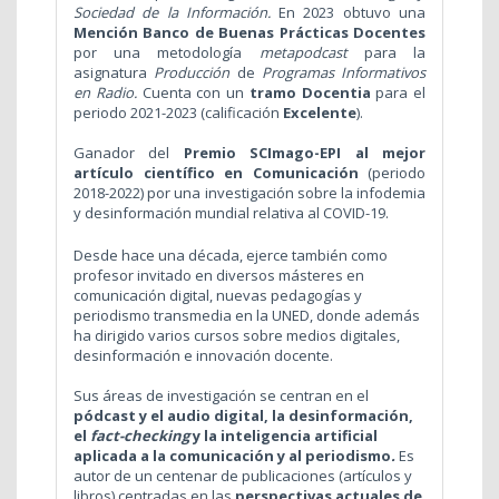
Sociedad de la Información.
En 2023 obtuvo una
Mención Banco de Buenas Prácticas Docentes
por una metodología
metapodcast
para la
asignatura
Producción
de
Programas Informativos
en Radio.
Cuenta con un
tramo Docentia
para el
periodo 2021-2023
(calificación
Excelente
).
Ganador del
Premio SCImago-EPI al mejor
artículo científico en Comunicación
(periodo
2018-2022) por una investigación sobre la infodemia
y desinformación mundial relativa al COVID-19.
Desde hace una década, ejerce también como
profesor invitado en diversos másteres en
comunicación digital, nuevas pedagogías y
periodismo transmedia en la UNED, donde además
ha dirigido varios cursos sobre medios digitales,
desinformación e innovación docente.
Sus áreas de investigación se centran en el
pódcast y el audio digital, la desinformación,
el
fact-checking
y la inteligencia artificial
aplicada a la comunicación y al periodismo
.
Es
autor de un centenar de publicaciones (artículos y
libros) centradas en las
perspectivas actuales de