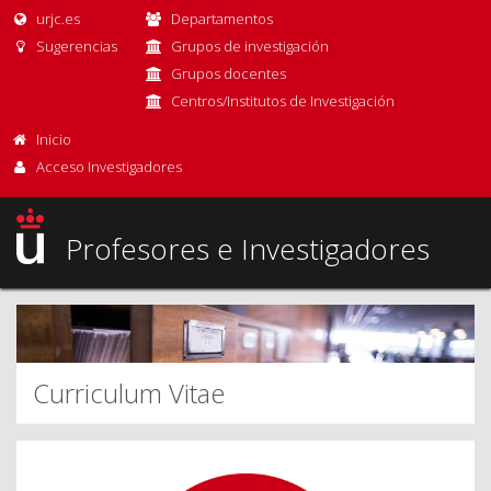
urjc.es
Departamentos
Sugerencias
Grupos de investigación
Grupos docentes
Centros/Institutos de Investigación
Inicio
Acceso Investigadores
Profesores e Investigadores
Curriculum Vitae