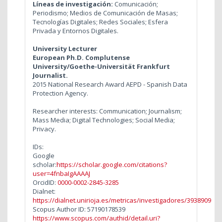
Líneas de investigación:
Comunicación;
Periodismo; Medios de Comunicación de Masas;
Tecnologías Digitales; Redes Sociales; Esfera
Privada y Entornos Digitales.
University Lecturer
European Ph.D. Complutense
University/
Goethe-Universität Frankfurt
Journalist.
2015 National Research Award AEPD - Spanish Data
Protection Agency.
Researcher interests: Communication; Journalism;
Mass Media; Digital Technologies; Social Media;
Privacy.
IDs:
Google
scholar:
https://scholar.google.com/citations?
user=4fnbaIgAAAAJ
OrcidID:
0000-0002-2845-3285
Dialnet:
https://dialnet.unirioja.es/metricas/investigadores/3938909
Scopus Author ID: 57190178539
https://www.scopus.com/authid/detail.uri?