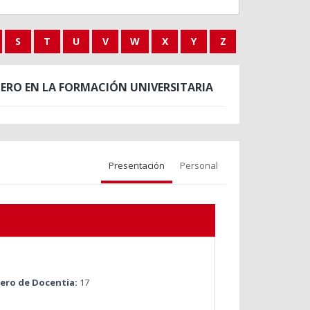
S
T
U
V
W
X
Y
Z
ERO EN LA FORMACIÓN UNIVERSITARIA
Presentación
Personal
ro de Docentia:
17