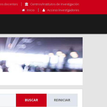
os docentes
Centros/Institutos de Investigación
Inicio
Acceso Investigadores
BUSCAR
REINICIAR