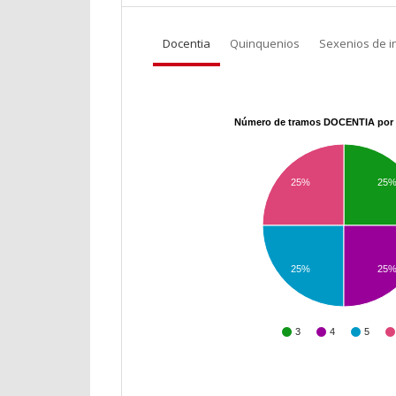
Docentia
Quinquenios
Sexenios de i
Número de tramos DOCENTIA por 
25%
25
25%
25
3
4
5