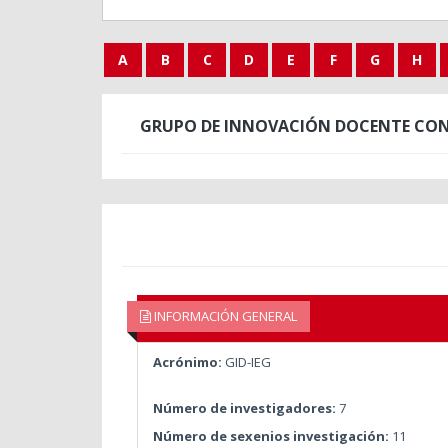
A
B
C
D
E
F
G
H
GRUPO DE INNOVACIÓN DOCENTE CONS
INFORMACIÓN GENERAL
Acrónimo:
GID-IEG
Número de investigadores:
7
Número de sexenios investigación:
11