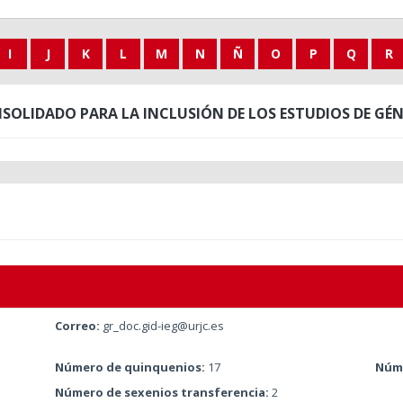
I
J
K
L
M
N
Ñ
O
P
Q
R
OLIDADO PARA LA INCLUSIÓN DE LOS ESTUDIOS DE GÉN
Correo:
gr_doc.gid-ieg@urjc.es
Número de quinquenios:
17
Núme
Número de sexenios transferencia:
2