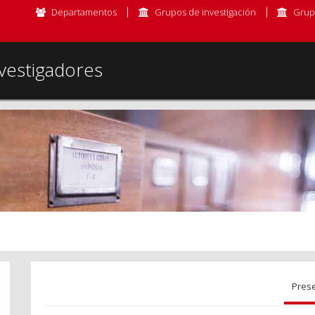
Departamentos
Grupos de investigación
Grup
vestigadores
Pres