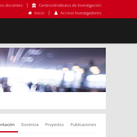
os docentes
Centros/Institutos de Investigación
Inicio
Acceso Investigadores
entación
Docencia
Proyectos
Publicaciones