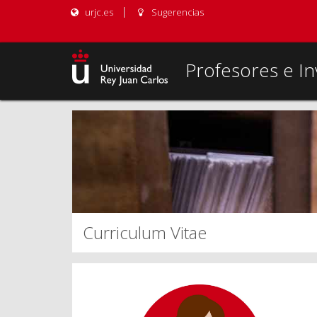
urjc.es
Sugerencias
Profesores e In
Curriculum Vitae