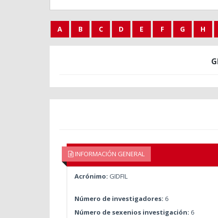
A
B
C
D
E
F
G
H
G
INFORMACIÓN GENERAL
Acrónimo:
GIDFIL
Número de investigadores:
6
Número de sexenios investigación:
6