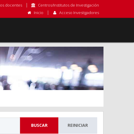
os docentes
Centros/Institutos de Investigación
Inicio
Acceso Investigadores
BUSCAR
REINICIAR