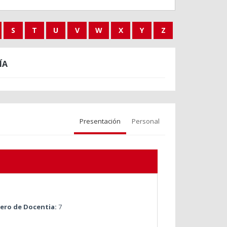
S
T
U
V
W
X
Y
Z
ÍA
Presentación
Personal
ro de Docentia:
7