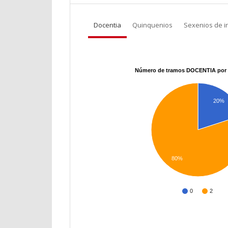
Docentia
Quinquenios
Sexenios de i
Número de tramos DOCENTIA por 
20%
80%
0
2