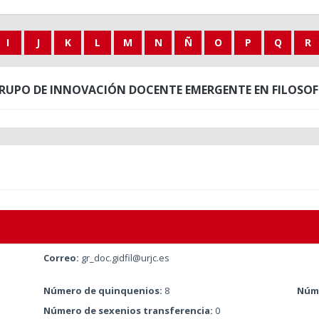
I
J
K
L
M
N
Ñ
O
P
Q
R
RUPO DE INNOVACIÓN DOCENTE EMERGENTE EN FILOSOF
Correo:
gr_doc.gidfil@urjc.es
Número de quinquenios:
8
Núme
Número de sexenios transferencia:
0