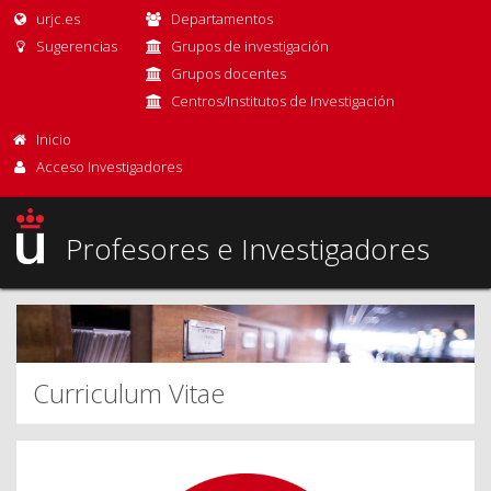
urjc.es
Departamentos
Sugerencias
Grupos de investigación
Grupos docentes
Centros/Institutos de Investigación
Inicio
Acceso Investigadores
Profesores e Investigadores
Curriculum Vitae