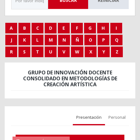
BUSCAR
REINICIAR
A
B
C
D
E
F
G
H
I
J
K
L
M
N
Ñ
O
P
Q
R
S
T
U
V
W
X
Y
Z
GRUPO DE INNOVACIÓN DOCENTE
CONSOLIDADO EN METODOLOGÍAS DE
CREACIÓN ARTÍSTICA
Presentación
Personal