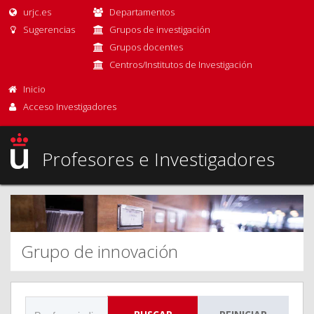
urjc.es
Departamentos
Sugerencias
Grupos de investigación
Grupos docentes
Centros/Institutos de Investigación
Inicio
Acceso Investigadores
Profesores e Investigadores
Grupo de innovación