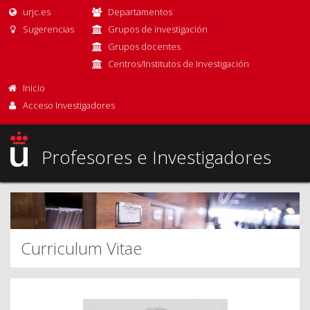
urjc.es
Departamentos
Sugerencias
Grupos de investigación
Grupos docentes
Centros/Institutos de Investigación
Inicio
Acceso Investigadores
Profesores e Investigadores
Curriculum Vitae