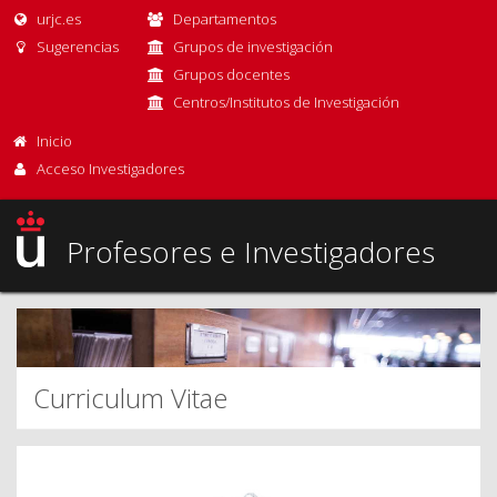
urjc.es
Departamentos
Sugerencias
Grupos de investigación
Grupos docentes
Centros/Institutos de Investigación
Inicio
Acceso Investigadores
Profesores e Investigadores
Curriculum Vitae