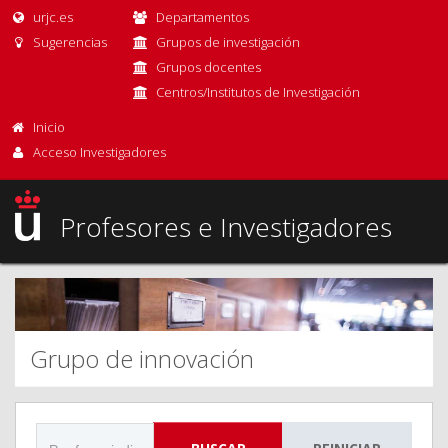
urjc.es
Departamentos
Sugerencias
Grupos de investigación
Grupos docentes
Centros/Institutos de Investigación
Inicio
Acceso Investigadores
Profesores e Investigadores
Grupo de innovación