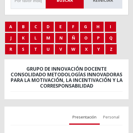
BUSCAR
REINICIAR
A
B
C
D
E
F
G
H
I
J
K
L
M
N
Ñ
O
P
Q
R
S
T
U
V
W
X
Y
Z
GRUPO DE INNOVACIÓN DOCENTE
CONSOLIDADO METODOLOGÍAS INNOVADORAS
PARA LA MOTIVACIÓN, LA INCENTIVACIÓN Y LA
CORRESPONSABILIDAD
Presentación
Personal