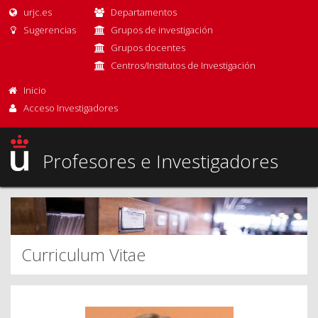
urjc.es
Departamentos
Sugerencias
Grupos de investigación
Grupos docentes
Centros/Institutos de Investigación
Inicio
Acceso Investigadores
Profesores e Investigadores
Curriculum Vitae