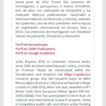
hasta junio de 2022. Posee dos sexenios de
investigación, 3 quinquenios, 5 tramos DOCENTIA,
tres de ellos con calificación de EXCELENTE y ha
realizado diversas publicaciones nacionales e
internacionales en conferencias y revistas, además
de 3 patentes, una de ellas (simulador artroscópico)
en explotación internacional en Europa, Asia y
EEUU. Sus intereses de investigación son: Realidad
Virtual, Visualización, Simulación y Educación
Perfil de ResearhGate
Perfil en GMRV Publications
Perfil en Google Académico
Sofía Bayona (PhD in Computer Science) works
since 2003 at Universidad Rey Juan Carlos, currently
as Profesor Titular de Universidad within the
Visualization and Graphics Lab (
https://vg-lab.es/
)
research group. She did research stays at INRIA
Rhone-Alpes (France) in 2003 and at Imperial College
London in 2009-2010, when she was awarded a FP7
Marie Curie Intra European Fellow (grant PIEF-GA-
2009-236642). She has participated in more than 20
national and international research projects, some
in competitive public calls and others under funding