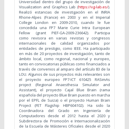
Universidad dentro del grupo de investigación de
Visualization and Graphics Lab (
https://vg-lab.es/
).
Realizó estancias de investigación en el INRIA
Rhone-Alpes (France) en 2003 y en el Imperial
College London en 2009-2010, cuando le fue
concedida una FP7 Marie Curie Intra European
Fellow (grant PIEF-GA-2009-236642). Participa
como revisora en varias revistas y congresos
internacionales de calidad organizados por
entidades de prestigio, como IEEE. Ha participado
en más de 20 proyectos de investigación, tanto de
ámbito local, como regional, nacional y europeo,
tanto en convocatorias públicas como financiados a
través de convenios al amparo del artículo 83 de la
LOU. Algunos de sus proyectos más relevantes son
el proyecto europeo FP7-ICT 610425 RASimAs
project (Regional Anaesthesia Simulator and
Assistant), el proyecto Cajal Blue Brain (rama
española del proyecto Blue Brain puesto en marcha
por el EPFL de Suiza) o el proyecto Human Brain
Project (FET Flagship HBP604102). Ha sido la
Coordinadora del Grado en Ingeniería de
Computadores desde el 2012 hasta el 2020 y
Subdirectora de Promoción e Internacionalización
de la Escuela de Másteres Oficiales desde el 2020