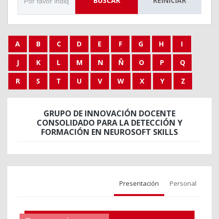
BUSCAR
REINICIAR
A
B
C
D
E
F
G
H
I
J
K
L
M
N
Ñ
O
P
Q
R
S
T
U
V
W
X
Y
Z
GRUPO DE INNOVACIÓN DOCENTE
CONSOLIDADO PARA LA DETECCIÓN Y
FORMACIÓN EN NEUROSOFT SKILLS
Presentación
Personal