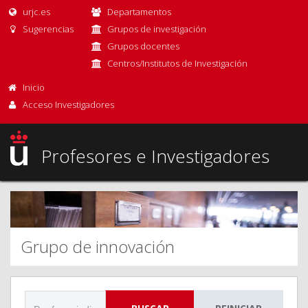
urjc.es
Departamentos
Sugerencias
Grupos de investigación
Grupos docentes
Centros/Institutos de Investigación
Inicio
Acceso Investigadores
Profesores e Investigadores
Grupo de innovación