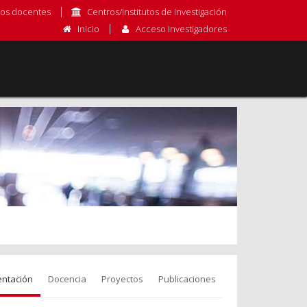
os docentes
Centros/Institutos de Investigación
Inicio
Acceso Investigadores
entación
Docencia
Proyectos
Publicaciones