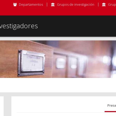
Departamentos
Grupos de investigación
Grup
vestigadores
Pres