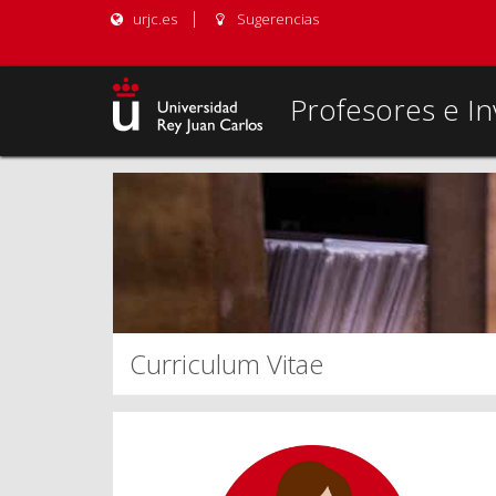
urjc.es
Sugerencias
Profesores e In
Curriculum Vitae