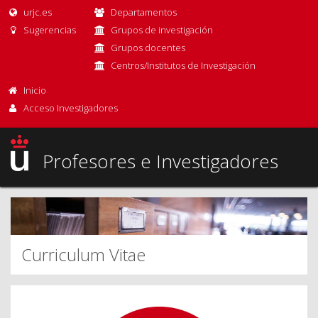
urjc.es
Departamentos
Sugerencias
Grupos de investigación
Grupos docentes
Centros/Institutos de Investigación
Inicio
Acceso Investigadores
Profesores e Investigadores
Curriculum Vitae