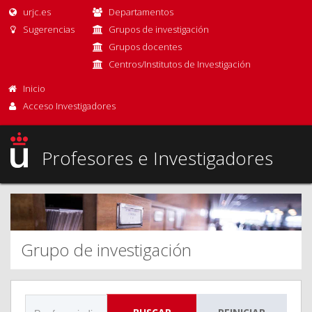
urjc.es
Departamentos
Sugerencias
Grupos de investigación
Grupos docentes
Centros/Institutos de Investigación
Inicio
Acceso Investigadores
Profesores e Investigadores
Grupo de investigación