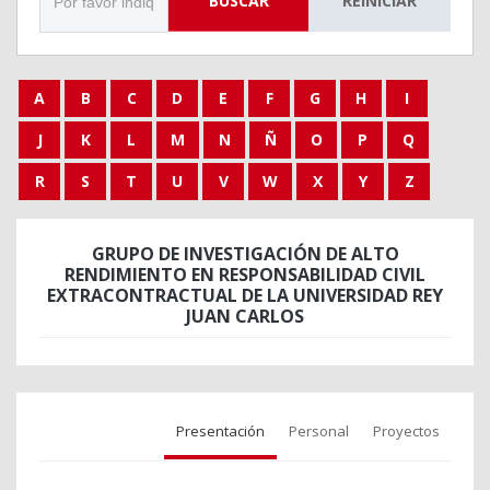
BUSCAR
REINICIAR
A
B
C
D
E
F
G
H
I
J
K
L
M
N
Ñ
O
P
Q
R
S
T
U
V
W
X
Y
Z
GRUPO DE INVESTIGACIÓN DE ALTO
RENDIMIENTO EN RESPONSABILIDAD CIVIL
EXTRACONTRACTUAL DE LA UNIVERSIDAD REY
JUAN CARLOS
Presentación
Personal
Proyectos