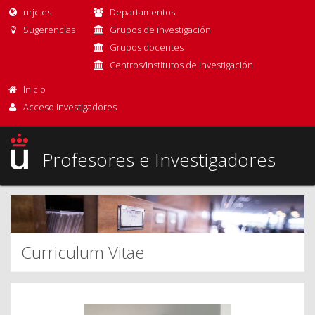
urjc.es
Departamentos
Sugerencias
Grupos de investigación
Grupos docentes
Centros/Institutos de Investigación
Inicio
Acceso Investigadores
Profesores e Investigadores
Curriculum Vitae