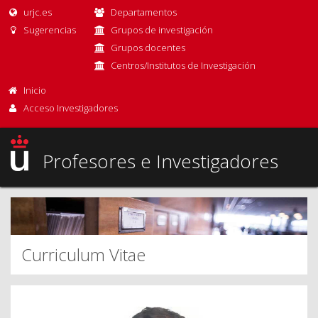
urjc.es
Departamentos
Sugerencias
Grupos de investigación
Grupos docentes
Centros/Institutos de Investigación
Inicio
Acceso Investigadores
Profesores e Investigadores
Curriculum Vitae