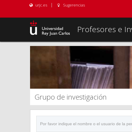
urjc.es
Sugerencias
Profesores e In
Grupo de investigación