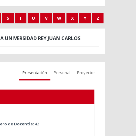
S
T
U
V
W
X
Y
Z
A UNIVERSIDAD REY JUAN CARLOS
Presentación
Personal
Proyectos
ro de Docentia:
42