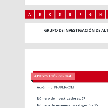
A
B
C
D
E
F
G
H
GRUPO DE INVESTIGACIÓN DE AL
INFORMACIÓN GENERAL
Acrónimo:
PHARMAKOM
Número de investigadores:
27
Número de sexenios investigación:
25