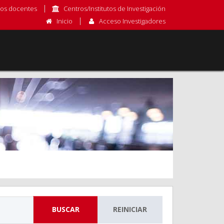
os docentes
Centros/Institutos de Investigación
Inicio
Acceso Investigadores
BUSCAR
REINICIAR