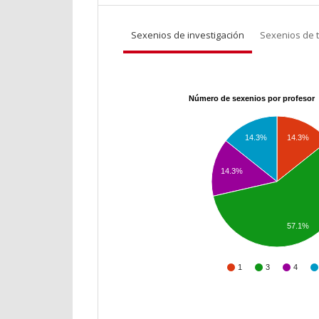
Sexenios de investigación
Sexenios de 
Número de sexenios por profesor
14.3%
14.3%
14.3%
57.1%
1
3
4