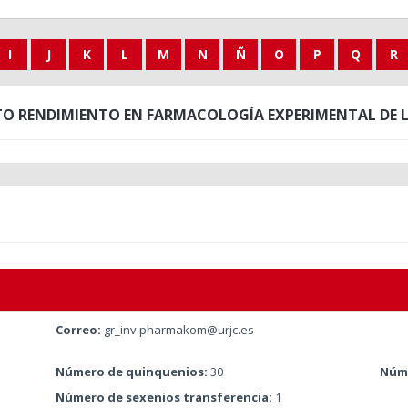
I
J
K
L
M
N
Ñ
O
P
Q
R
TO RENDIMIENTO EN FARMACOLOGÍA EXPERIMENTAL DE L
Correo:
gr_inv.pharmakom@urjc.es
Número de quinquenios:
30
Núme
Número de sexenios transferencia:
1