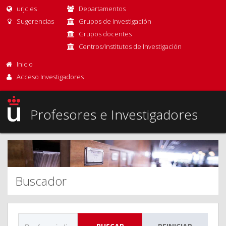
urjc.es
Departamentos
Sugerencias
Grupos de investigación
Grupos docentes
Centros/Institutos de Investigación
Inicio
Acceso Investigadores
Profesores e Investigadores
Buscador