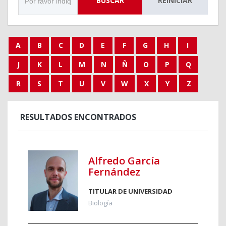
BUSCAR
REINICIAR
A
B
C
D
E
F
G
H
I
J
K
L
M
N
Ñ
O
P
Q
R
S
T
U
V
W
X
Y
Z
RESULTADOS ENCONTRADOS
Alfredo García
Fernández
TITULAR DE UNIVERSIDAD
Biología