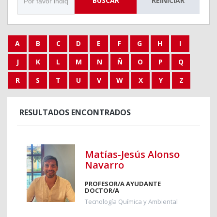
BUSCAR
REINICIAR
A
B
C
D
E
F
G
H
I
J
K
L
M
N
Ñ
O
P
Q
R
S
T
U
V
W
X
Y
Z
RESULTADOS ENCONTRADOS
Matías-Jesús Alonso
Navarro
PROFESOR/A AYUDANTE
DOCTOR/A
Tecnología Química y Ambiental