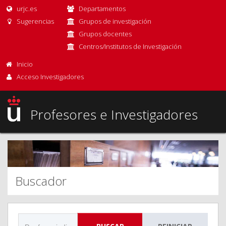
urjc.es
Departamentos
Sugerencias
Grupos de investigación
Grupos docentes
Centros/Institutos de Investigación
Inicio
Acceso Investigadores
Profesores e Investigadores
Buscador