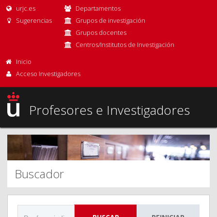
urjc.es
Departamentos
Sugerencias
Grupos de investigación
Grupos docentes
Centros/Institutos de Investigación
Inicio
Acceso Investigadores
Profesores e Investigadores
Buscador