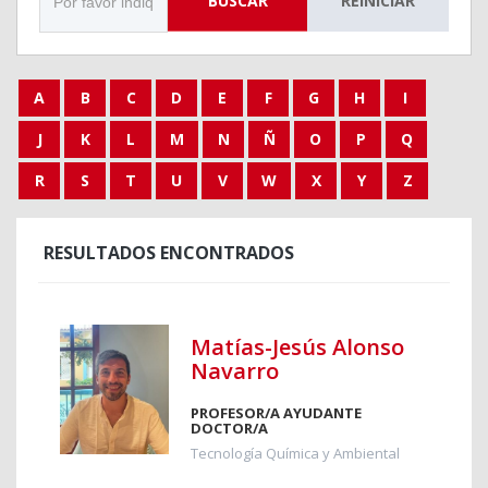
BUSCAR
REINICIAR
A
B
C
D
E
F
G
H
I
J
K
L
M
N
Ñ
O
P
Q
R
S
T
U
V
W
X
Y
Z
RESULTADOS ENCONTRADOS
Matías-Jesús Alonso
Navarro
PROFESOR/A AYUDANTE
DOCTOR/A
Tecnología Química y Ambiental