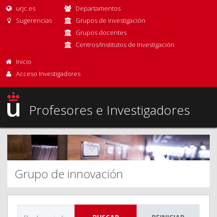
urjc.es
Departamentos
Sugerencias
Grupos de investigación
Grupos docentes
Centros/Institutos de Investigación
Inicio
Acceso Investigadores
Profesores e Investigadores
Grupo de innovación