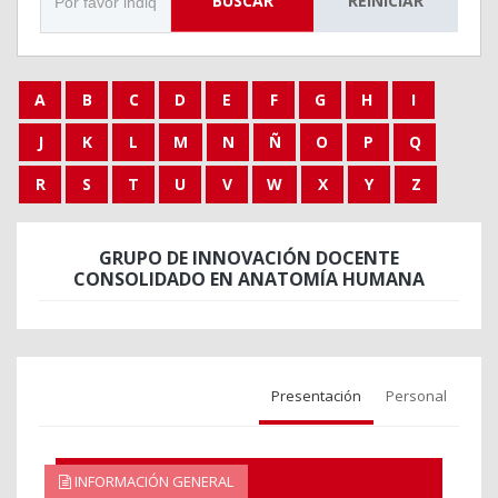
BUSCAR
REINICIAR
A
B
C
D
E
F
G
H
I
J
K
L
M
N
Ñ
O
P
Q
R
S
T
U
V
W
X
Y
Z
GRUPO DE INNOVACIÓN DOCENTE
CONSOLIDADO EN ANATOMÍA HUMANA
Presentación
Personal
INFORMACIÓN GENERAL