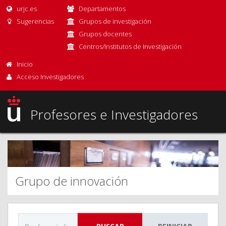
urjc.es
Departamentos
Sugerencias
Grupos de investigación
Grupos docentes
Centros/Institutos de Investigación
Inicio
Acceso Investigadores
Profesores e Investigadores
Grupo de innovación