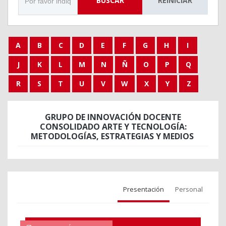
BUSCAR
REINICIAR
A
B
C
D
E
F
G
H
I
J
K
L
M
N
Ñ
O
P
Q
R
S
T
U
V
W
X
Y
Z
GRUPO DE INNOVACIÓN DOCENTE
CONSOLIDADO ARTE Y TECNOLOGÍA:
METODOLOGÍAS, ESTRATEGIAS Y MEDIOS
Presentación
Personal