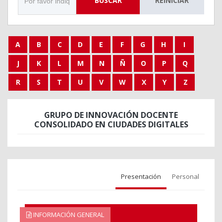
BUSCAR
REINICIAR
A
B
C
D
E
F
G
H
I
J
K
L
M
N
Ñ
O
P
Q
R
S
T
U
V
W
X
Y
Z
GRUPO DE INNOVACIÓN DOCENTE
CONSOLIDADO EN CIUDADES DIGITALES
Presentación
Personal
INFORMACIÓN GENERAL