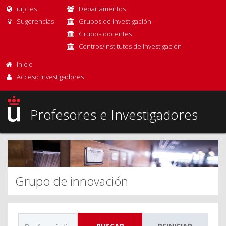
urjc.es
Departamentos
Sugerencias
Grupos de investigación
Grupos docentes
Centros/Institutos de Investigación
Inicio
Acceso Investigadores
Profesores e Investigadores
Grupo de innovación