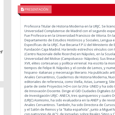
PRESENTACIÓN
Profesora Titular de Historia Moderna en la URJC. Se licen
Universidad Complutense de Madrid con el segundo expedi
Fue Profesora en la Universidad Francisco de Vitoria. En l
Departamento de Estudios Históricos y Sociales, Lengua esp
Específicas de la URJC. Fue Becaria F.P.U del Ministerio de 
Fundación Caja Madrid. Ha tenido estrechos vínculos con It
er
(Centro Nazionale delle Ricerche) en Nápoles, en la Scuol
Universidad del Molise (Campobasso- Nápoles). Sus líneas
XVII, elites cortesanas y política virreinal. Ha escrito la
tiempos de Felipe III. Nápoles y el conde de Lemos, y nu
hispano- italianas y mecenazgo literario. Ha publicado art
Anales Cervantinos, Cuadernos de Historia Moderna, Nuova 
editoriales de referencia, como Viella, Actas, Lunwerg, S
parte de siete Proyectos I+D+i con la UVa- UNED y ha sido 
de Innovación Docente. Dirige el GID Ciudades Digitales (U
de Investigación URJC- ANECA, tres quinquenios y cuatro 
(URJC) Asimismo, ha sido evaluadora en la ANEP y de revis
Anales Cervantinos. También, ha sido Directora de Curso
y el Salón de Reinos y la "Italia española", junto a Miguel
con patrocinio de ACS; de Jornadas sobre Reales Sitios y