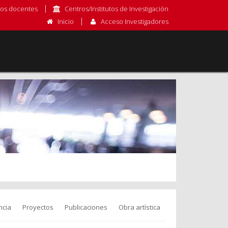
os docentes
Centros/Institutos de Investigación
Inicio
Acceso Investigadores
ncia
Proyectos
Publicaciones
Obra artística