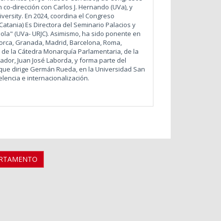
n co-dirección con Carlos J. Hernando (UVa), y
iversity. En 2024, coordina el Congreso
Catania) Es Directora del Seminario Palacios y
añola" (UVa- URJC). Asimismo, ha sido ponente en
norca, Granada, Madrid, Barcelona, Roma,
 de la Cátedra Monarquía Parlamentaria, de la
iador, Juan José Laborda, y forma parte del
s, que dirige Germán Rueda, en la Universidad San
lencia e internacionalización.
ARTAMENTO