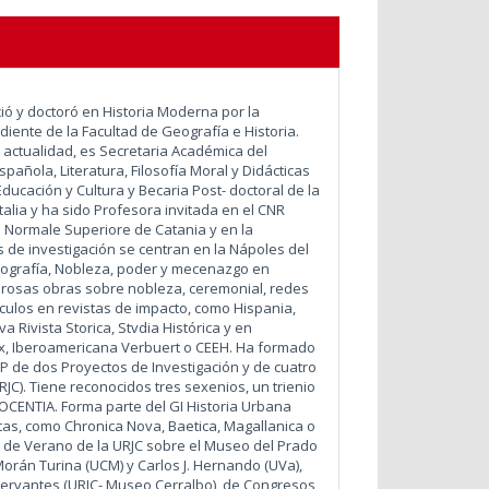
ció y doctoró en Historia Moderna por la
ente de la Facultad de Geografía e Historia.
a actualidad, es Secretaria Académica del
añola, Literatura, Filosofía Moral y Didácticas
Educación y Cultura y Becaria Post- doctoral de la
alia y ha sido Profesora invitada en el CNR
a Normale Superiore de Catania y en la
 de investigación se centran en la Nápoles del
 monografía, Nobleza, poder y mecenazgo en
merosas obras sobre nobleza, ceremonial, redes
ículos en revistas de impacto, como Hispania,
Rivista Storica, Stvdia Histórica y en
ilex, Iberoamericana Verbuert o CEEH. Ha formado
IP de dos Proyectos de Investigación y de cuatro
RJC). Tiene reconocidos tres sexenios, un trienio
DOCENTIA. Forma parte del GI Historia Urbana
tas, como Chronica Nova, Baetica, Magallanica o
s de Verano de la URJC sobre el Museo del Prado
 Morán Turina (UCM) y Carlos J. Hernando (UVa),
 Cervantes (URJC- Museo Cerralbo), de Congresos