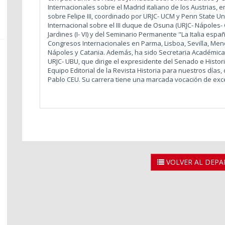
Internacionales sobre el Madrid italiano de los Austrias, e
sobre Felipe III, coordinado por URJC- UCM y Penn State Un
Internacional sobre el III duque de Osuna (URJC- Nápoles- 
Jardines (I- VI) y del Seminario Permanente "La Italia esp
Congresos Internacionales en Parma, Lisboa, Sevilla, Me
Nápoles y Catania. Además, ha sido Secretaria Académica
URJC- UBU, que dirige el expresidente del Senado e Histor
Equipo Editorial de la Revista Historia para nuestros día
Pablo CEU. Su carrera tiene una marcada vocación de exce
VOLVER AL DEP