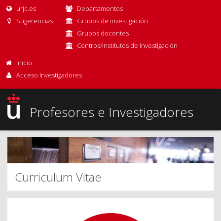
urjc.es
Departamentos
Sugerencias
Grupos de investigación
Grupos docentes
Centros/Institutos de Investigación
Inicio
Acceso Investigadores
Profesores e Investigadores
Curriculum Vitae