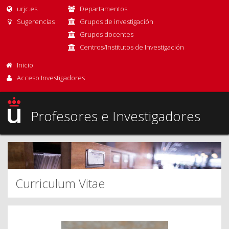
urjc.es
Departamentos
Sugerencias
Grupos de investigación
Grupos docentes
Centros/Institutos de Investigación
Inicio
Acceso Investigadores
Profesores e Investigadores
Curriculum Vitae