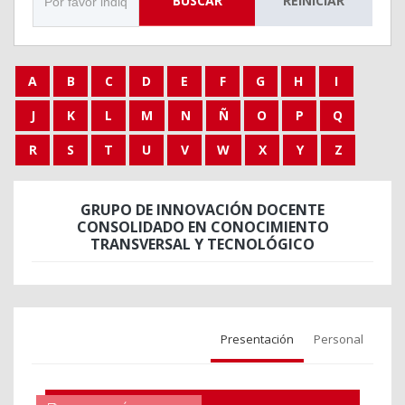
BUSCAR
REINICIAR
A
B
C
D
E
F
G
H
I
J
K
L
M
N
Ñ
O
P
Q
R
S
T
U
V
W
X
Y
Z
GRUPO DE INNOVACIÓN DOCENTE
CONSOLIDADO EN CONOCIMIENTO
TRANSVERSAL Y TECNOLÓGICO
Presentación
Personal