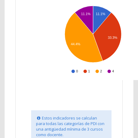
11.1%
11.1%
33.3%
44.4%
0
1
2
4
Estos indicadores se calculan
para todas las categorías de PDI con
una antigüedad mínima de 3 cursos
como docente.