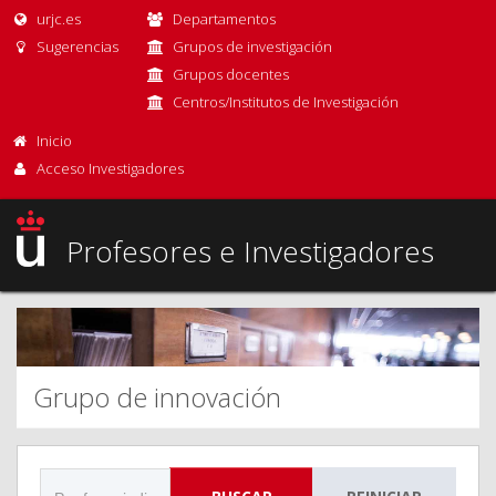
urjc.es
Departamentos
Sugerencias
Grupos de investigación
Grupos docentes
Centros/Institutos de Investigación
Inicio
Acceso Investigadores
Profesores e Investigadores
Grupo de innovación