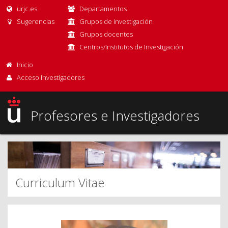
urjc.es
Departamentos
Sugerencias
Grupos de investigación
Grupos docentes
Centros/Institutos de Investigación
Inicio
Acceso Investigadores
Profesores e Investigadores
Curriculum Vitae