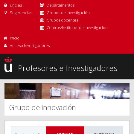
urjc.es
Departamentos
Sugerencias
Grupos de investigación
Grupos docentes
Centros/Institutos de Investigación
Inicio
Acceso Investigadores
Profesores e Investigadores
Grupo de innovación