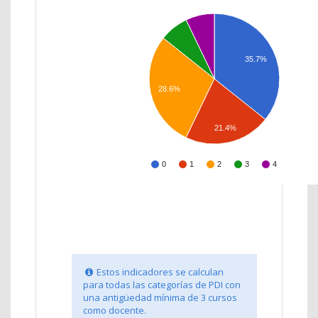
35.7%
28.6%
21.4%
0
1
2
3
4
Estos indicadores se calculan
para todas las categorías de PDI con
una antigüedad mínima de 3 cursos
como docente.