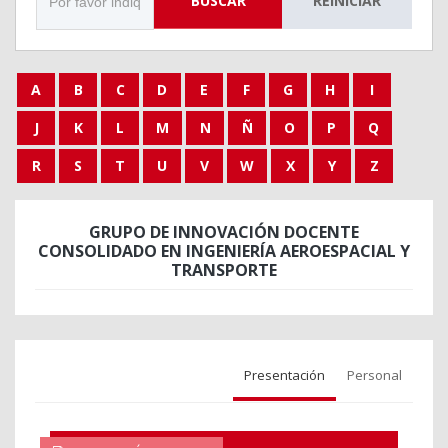
BUSCAR
REINICIAR
A
B
C
D
E
F
G
H
I
J
K
L
M
N
Ñ
O
P
Q
R
S
T
U
V
W
X
Y
Z
GRUPO DE INNOVACIÓN DOCENTE
CONSOLIDADO EN INGENIERÍA AEROESPACIAL Y
TRANSPORTE
Presentación
Personal