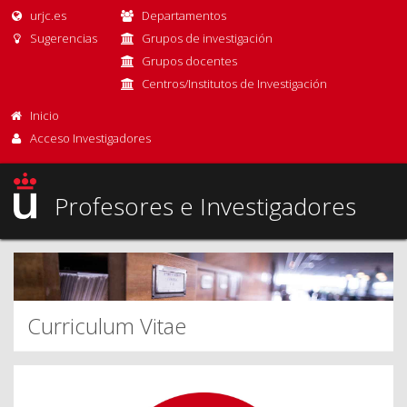
urjc.es
Departamentos
Sugerencias
Grupos de investigación
Grupos docentes
Centros/Institutos de Investigación
Inicio
Acceso Investigadores
Profesores e Investigadores
Curriculum Vitae