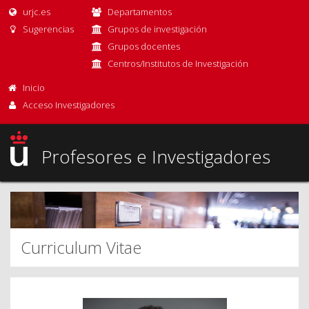
urjc.es
Departamentos
Sugerencias
Grupos de investigación
Grupos docentes
Centros/Institutos de Investigación
Inicio
Acceso Investigadores
Profesores e Investigadores
Curriculum Vitae