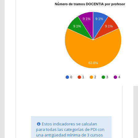
Número de tramos DOCENTIA por profesor
9.1%
9.1%
9.1%
9.1%
63.6%
0
1
2
3
4
Estos indicadores se calculan
para todas las categorías de PDI con
una antigüedad mínima de 3 cursos