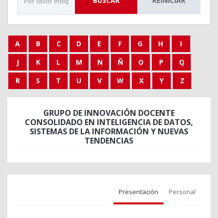
BUSCAR
REINICIAR
A
B
C
D
E
F
G
H
I
J
K
L
M
N
Ñ
O
P
Q
R
S
T
U
V
W
X
Y
Z
GRUPO DE INNOVACIÓN DOCENTE
CONSOLIDADO EN INTELIGENCIA DE DATOS,
SISTEMAS DE LA INFORMACIÓN Y NUEVAS
TENDENCIAS
Presentación
Personal