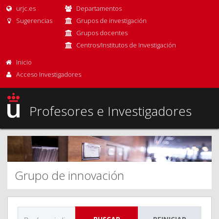
urjc.es
Departamentos
Sugerencias
Grupos de investigación
Grupos docentes
Centros/Institutos de Investigación
Inicio
Acceso Investigadores
Profesores e Investigadores
Grupo de innovación