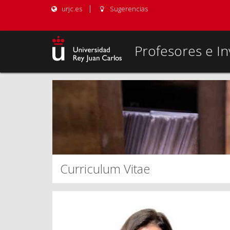
urjc.es
Sugerencias
Profesores e In
Curriculum Vitae