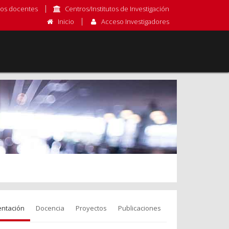
os docentes
Centros/Institutos de Investigación
Inicio
Acceso Investigadores
entación
Docencia
Proyectos
Publicaciones