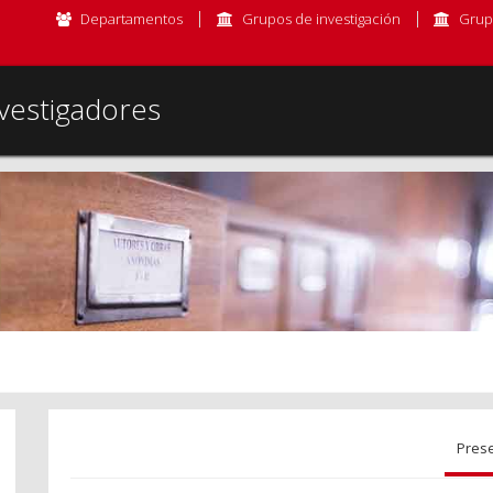
Departamentos
Grupos de investigación
Grup
vestigadores
Pres