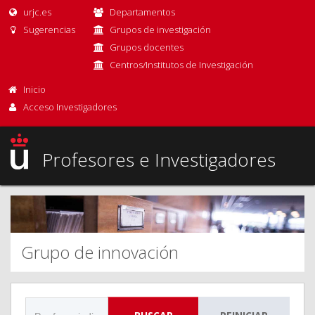
urjc.es
Departamentos
Sugerencias
Grupos de investigación
Grupos docentes
Centros/Institutos de Investigación
Inicio
Acceso Investigadores
Profesores e Investigadores
Grupo de innovación