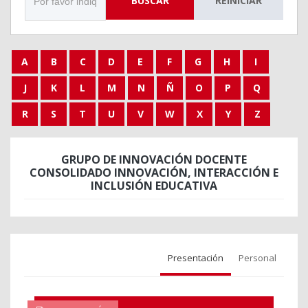
BUSCAR
REINICIAR
A
B
C
D
E
F
G
H
I
J
K
L
M
N
Ñ
O
P
Q
R
S
T
U
V
W
X
Y
Z
GRUPO DE INNOVACIÓN DOCENTE
CONSOLIDADO INNOVACIÓN, INTERACCIÓN E
INCLUSIÓN EDUCATIVA
Presentación
Personal