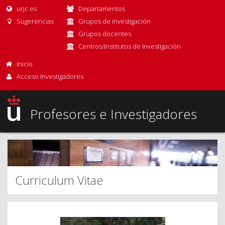
urjc.es
Departamentos
Sugerencias
Grupos de investigación
Grupos docentes
Centros/Institutos de Investigación
Inicio
Acceso Investigadores
Profesores e Investigadores
Curriculum Vitae