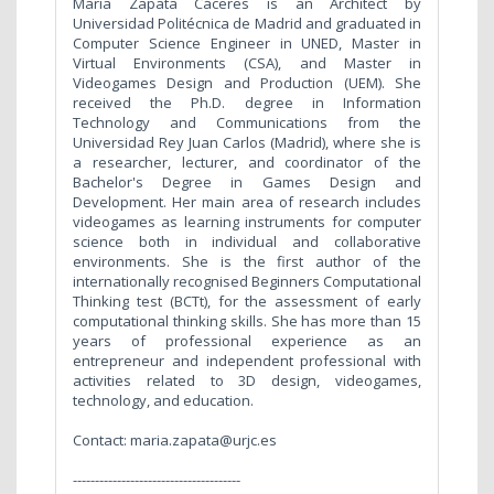
María Zapata Cáceres is an Architect by
Universidad Politécnica de Madrid and graduated in
Computer Science Engineer in UNED, Master in
Virtual Environments (CSA), and Master in
Videogames Design and Production (UEM). She
received the Ph.D. degree in Information
Technology and Communications from the
Universidad Rey Juan Carlos (Madrid), where she is
a researcher, lecturer, and coordinator of the
Bachelor's Degree in Games Design and
Development. Her main area of research includes
videogames as learning instruments for computer
science both in individual and collaborative
environments. She is the first author of the
internationally recognised Beginners Computational
Thinking test (BCTt), for the assessment of early
computational thinking skills. She has more than 15
years of professional experience as an
entrepreneur and independent professional with
activities related to 3D design, videogames,
technology, and education.
Contact: maria.zapata@urjc.es
--------------------------------------