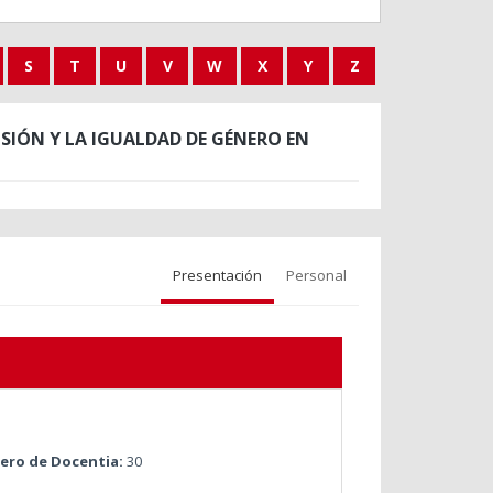
S
T
U
V
W
X
Y
Z
IÓN Y LA IGUALDAD DE GÉNERO EN
Presentación
Personal
ro de Docentia:
30