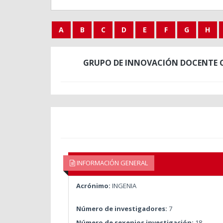
A
B
C
D
E
F
G
H
GRUPO DE INNOVACIÓN DOCENTE C
INFORMACIÓN GENERAL
Acrónimo:
INGENIA
Número de investigadores:
7
Número de sexenios investigación:
18