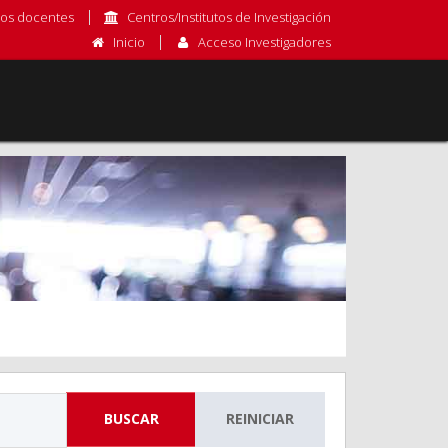
os docentes
Centros/Institutos de Investigación
Inicio
Acceso Investigadores
BUSCAR
REINICIAR