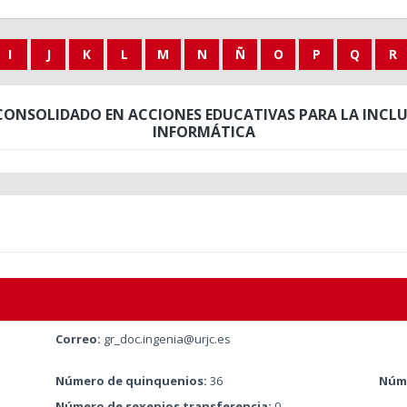
I
J
K
L
M
N
Ñ
O
P
Q
R
ONSOLIDADO EN ACCIONES EDUCATIVAS PARA LA INCLUS
INFORMÁTICA
Correo:
gr_doc.ingenia@urjc.es
Número de quinquenios:
36
Núme
Número de sexenios transferencia:
0