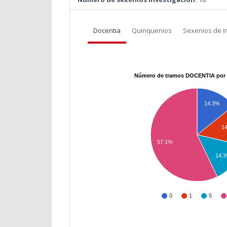
Docentia
Quinquenios
Sexenios de i
Número de tramos DOCENTIA por 
14.3%
1
57.1%
14.
0
1
5