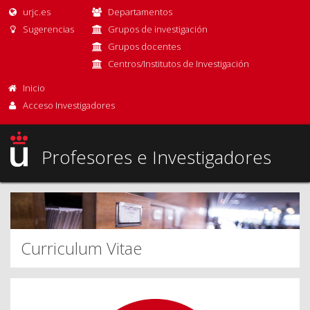
urjc.es
Departamentos
Sugerencias
Grupos de investigación
Grupos docentes
Centros/Institutos de Investigación
Inicio
Acceso Investigadores
Profesores e Investigadores
Curriculum Vitae