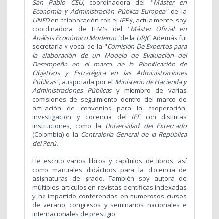
San Pablo CEU
, coordinadora del "
Máster en
Economía y Administración Pública Europea"
de la
UNED
en colaboración con el
IEF
y, actualmente, soy
coordinadora de TFM's del "
Máster Oficial en
Análisis Económico Moderno"
de la
URJC
. Además fui
secretaría y vocal de la "
Comisión De Expertos para
la elaboración de un Modelo de Evaluación del
Desempeño en el marco de la Planificación de
Objetivos y Estratégica en las Administraciones
Públicas",
auspiciada por el
Ministerio de Hacienda y
Administraciones Públicas
y miembro de varias
comisiones de seguimiento dentro del marco de
actuación de convenios para la cooperación,
investigación y docencia del
IEF
con distintas
instituciones, como la
Universidad del Externado
(Colombia) o la
Contraloría General de la República
del Perú.
He escrito varios libros y capítulos de libros, así
como manuales didácticos para la docencia de
asignaturas de grado. También soy autora de
múltiples artículos en revistas científicas indexadas
y he impartido conferencias en numerosos cursos
de verano, congresos y seminarios nacionales e
internacionales de prestigio.