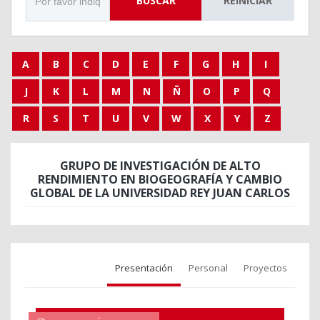
BUSCAR
REINICIAR
A
B
C
D
E
F
G
H
I
J
K
L
M
N
Ñ
O
P
Q
R
S
T
U
V
W
X
Y
Z
GRUPO DE INVESTIGACIÓN DE ALTO
RENDIMIENTO EN BIOGEOGRAFÍA Y CAMBIO
GLOBAL DE LA UNIVERSIDAD REY JUAN CARLOS
Presentación
Personal
Proyectos