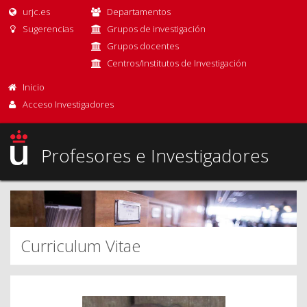
urjc.es
Departamentos
Sugerencias
Grupos de investigación
Grupos docentes
Centros/Institutos de Investigación
Inicio
Acceso Investigadores
Profesores e Investigadores
Curriculum Vitae