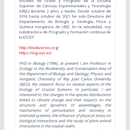
oficiales de Grado y Posgrado de la Escuela
Superior de Ciencias Experimentales y Tecnología
(URJC) durante 2 años y medio. Desde octubre de
2016 hasta octubre de 2021 he sido Directora del
Departamento de Biología y Geología, Física y
Química Inorgánica de URJC. En la actualidad, soy
subdirectora de Posgrado y Formación continua de
la ESCET.
http://biodiversos.org/
https://iicg-urjc.es/
PhD in Biology (1996), at present I am Professor in
Ecology in the Biodiversity and Conservation Area of
the Department of Biology and Geology, Physics and
Inorganic Chemistry of Rey Juan Carlos University
(RJCU). My research focus on several aspects of the
Ecology of Coastal Systems. In particular, I am
interested in: the changes in the species distributions
linked to climate change and their impacts on the
structure and dynamics of assemblages; the
mechanisms of perturbation and recovery in
intertidal systems; the influence of physical stress on
biological interactions and the study of plant-animal
interactions in the coastal realm.