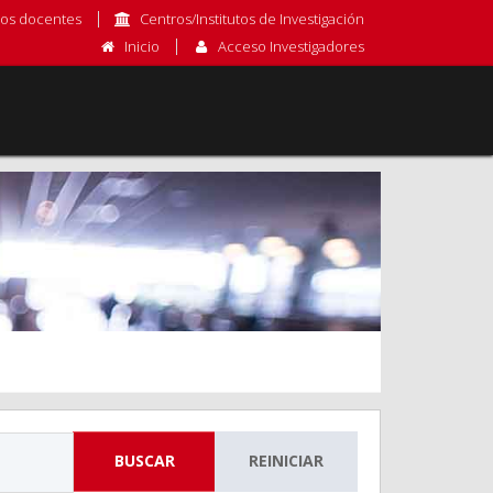
os docentes
Centros/Institutos de Investigación
Inicio
Acceso Investigadores
BUSCAR
REINICIAR