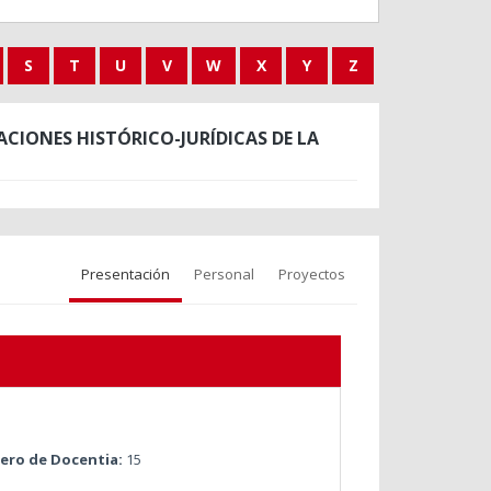
S
T
U
V
W
X
Y
Z
CIONES HISTÓRICO-JURÍDICAS DE LA
Presentación
Personal
Proyectos
ro de Docentia:
15