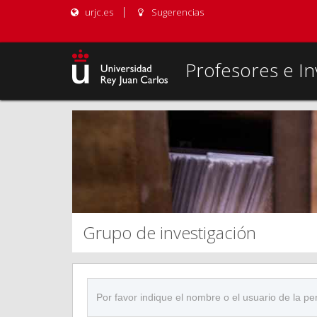
urjc.es
Sugerencias
Profesores e In
Grupo de investigación