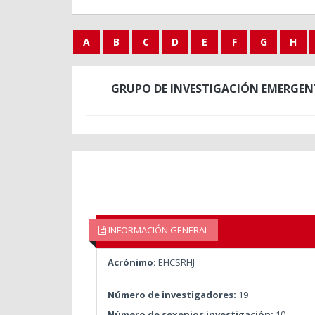
A
B
C
D
E
F
G
H
GRUPO DE INVESTIGACIÓN EMERGENT
INFORMACIÓN GENERAL
Acrónimo:
EHCSRHJ
Número de investigadores:
19
Número de sexenios investigación:
10