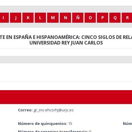
I
J
K
L
M
N
Ñ
O
P
Q
R
E EN ESPAÑA E HISPANOAMÉRICA: CINCO SIGLOS DE RELA
UNIVERSIDAD REY JUAN CARLOS
Correo:
gr_inv.ehcsrhj@urjc.es
Número de quinquenios:
15
Núme
Número de sexenios transferencia:
0