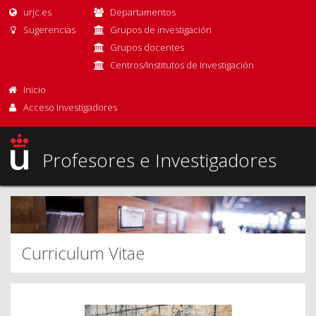
urjc.es
Departamentos
Sugerencias
Grupos de investigación
Grupos docentes
Centros/Institutos de Investigación
Inicio
Acceso Investigadores
Profesores e Investigadores
Curriculum Vitae