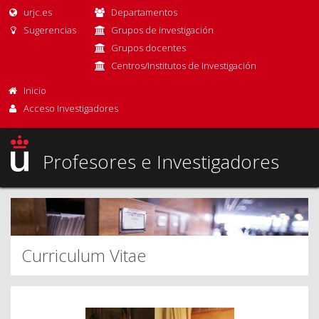
urjc.es
Departamentos
Sugerencias
Grupos de investigación
Grupos docentes
Centros/Institutos de Investigación
Inicio
Acceso Investigadores
Profesores e Investigadores
Curriculum Vitae