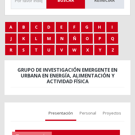
BUSCAR
REINICIAR
A
B
C
D
E
F
G
H
I
J
K
L
M
N
Ñ
O
P
Q
R
S
T
U
V
W
X
Y
Z
GRUPO DE INVESTIGACIÓN EMERGENTE EN
URBANA EN ENERGÍA, ALIMENTACIÓN Y
ACTIVIDAD FÍSICA
Presentación
Personal
Proyectos