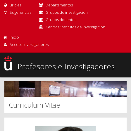
urjc.es
Departamentos
Sugerencias
Grupos de investigación
Grupos docentes
Centros/Institutos de Investigación
Inicio
Acceso Investigadores
Profesores e Investigadores
Curriculum Vitae