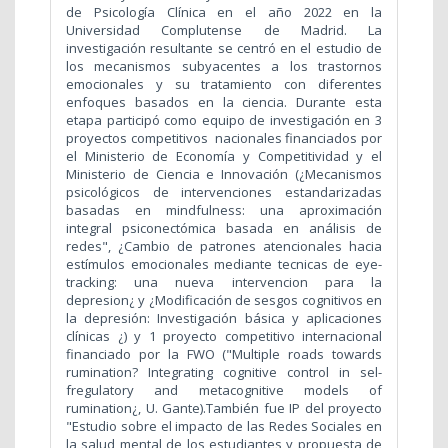
de Psicología Clínica en el año 2022 en la
Universidad Complutense de Madrid. La
investigación resultante se centró en el estudio de
los mecanismos subyacentes a los trastornos
emocionales y su tratamiento con diferentes
enfoques basados en la ciencia. Durante esta
etapa participó como equipo de investigación en 3
proyectos competitivos nacionales financiados por
el Ministerio de Economía y Competitividad y el
Ministerio de Ciencia e Innovación (¿Mecanismos
psicológicos de intervenciones estandarizadas
basadas en mindfulness: una aproximación
integral psiconectómica basada en análisis de
redes", ¿Cambio de patrones atencionales hacia
estímulos emocionales mediante tecnicas de eye-
tracking: una nueva intervencion para la
depresion¿ y ¿Modificación de sesgos cognitivos en
la depresión: Investigación básica y aplicaciones
clínicas ¿) y 1 proyecto competitivo internacional
financiado por la FWO ("Multiple roads towards
rumination? Integrating cognitive control in sel-
fregulatory and metacognitive models of
rumination¿, U. Gante).También fue IP del proyecto
"Estudio sobre el impacto de las Redes Sociales en
la salud mental de los estudiantes y propuesta de