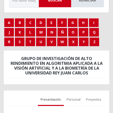
BUSCAR
REINICIAR
A
B
C
D
E
F
G
H
I
J
K
L
M
N
Ñ
O
P
Q
R
S
T
U
V
W
X
Y
Z
GRUPO DE INVESTIGACIÓN DE ALTO
RENDIMIENTO EN ALGORITMIA APLICADA A LA
VISIÓN ARTIFICIAL Y A LA BIOMETRÍA DE LA
UNIVERSIDAD REY JUAN CARLOS
Presentación
Personal
Proyectos